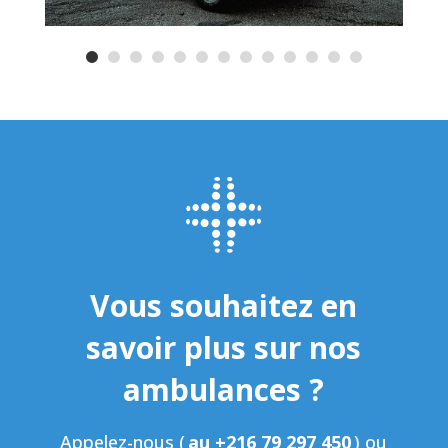
Vous souhaitez en
savoir plus sur nos
ambulances ?
Appelez-nous (
au +216 79 297 450
) ou